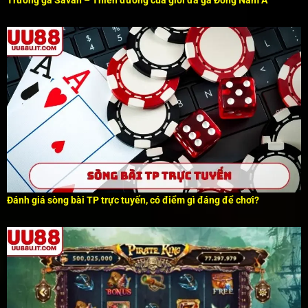
Trường gà Savan – Thiên đường của giới đá gà Đông Nam Á
Đánh giá sòng bài TP trực tuyến, có điểm gì đáng để chơi?