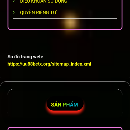
ĐIỀU KHOẢN SỬ DỤNG
QUYỀN RIÊNG TƯ
Sơ đồ trang web:
https://uu88betx.org/sitemap_index.xml
SẢN PHẨM