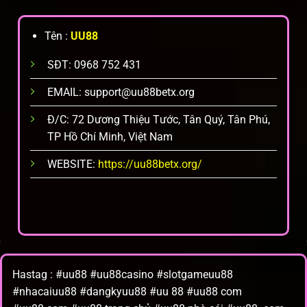
Tên :
UU88
SĐT:
0968 752 431
EMAIL:
support@uu88betx.org
Đ/C:
72 Dương Thiệu Tước, Tân Quý, Tân Phú,
TP Hồ Chí Minh, Việt Nam
WEBSITE:
https://uu88betx.org/
Hastag : #uu88 #uu88casino #slotgameuu88
#nhacaiuu88 #dangkyuu88 #uu 88 #uu88 com