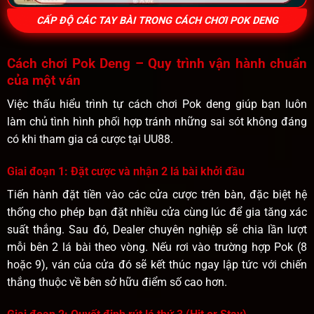
CẤP ĐỘ CÁC TAY BÀI TRONG CÁCH CHƠI POK DENG
Cách chơi Pok Deng – Quy trình vận hành chuẩn
của một ván
Việc thấu hiểu trình tự cách chơi Pok deng giúp bạn luôn
làm chủ tình hình phối hợp tránh những sai sót không đáng
có khi tham gia cá cược tại UU88.
Giai đoạn 1: Đặt cược và nhận 2 lá bài khởi đầu
Tiến hành đặt tiền vào các cửa cược trên bàn, đặc biệt hệ
thống cho phép bạn đặt nhiều cửa cùng lúc để gia tăng xác
suất thắng. Sau đó, Dealer chuyên nghiệp sẽ chia lần lượt
mỗi bên 2 lá bài theo vòng. Nếu rơi vào trường hợp Pok (8
hoặc 9), ván của cửa đó sẽ kết thúc ngay lập tức với chiến
thắng thuộc về bên sở hữu điểm số cao hơn.