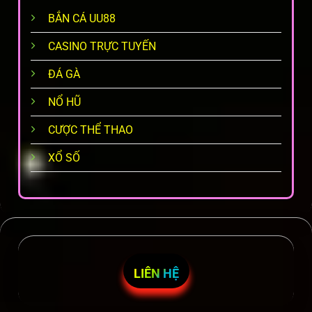
BẮN CÁ UU88
CASINO TRỰC TUYẾN
ĐÁ GÀ
NỔ HŨ
CƯỢC THỂ THAO
XỔ SỐ
LIÊN HỆ