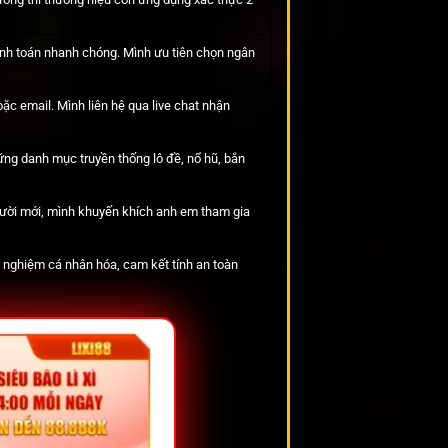
anh toán nhanh chóng. Mình ưu tiên chọn ngân
oặc email. Mình liên hệ qua live chat nhận
ng danh mục truyền thống lô đề, nổ hũ, bắn
 người mới, mình khuyến khích anh em tham gia
 nghiệm cá nhân hóa, cam kết tính an toàn