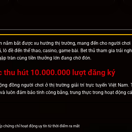
n nắm bắt được xu hướng thị trường, mang đến cho người chơi
, lô đề đến thể thao, casino, game bài. Bet thủ tham gia trải ng
ập tràn cùng tiền thưởng lớn đang chờ đón.
 thu hút 10.000.000 lượt đăng ký
cộng đồng người chơi ở thị trường giải trí trực tuyến Việt Nam
 và luôn đảm bảo tính công bằng, trung thực trong hoạt động c
p chứng chỉ hoạt động uy tín từ thời điểm ra mắt