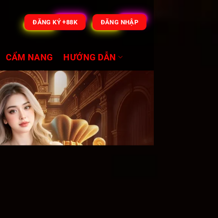
ĐĂNG KÝ +88K
ĐĂNG NHẬP
CẨM NANG
HƯỚNG DẪN