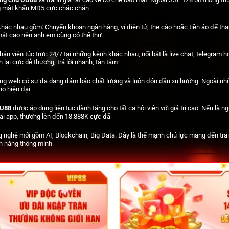
ùng mật khẩu MD5 cực chắc chắn
ác nhau gồm: Chuyển khoản ngân hàng, ví điện tử, thẻ cào hoặc tiền ảo để th
mật cao nên anh em cũng có thể thử
ân viên túc trực 24/7 tại những kênh khác nhau, nổi bật là live chat, telegram h
 lại cực dễ thương, trả lời nhanh, tận tâm
ng web có sự đa dạng đảm bảo chất lượng và luôn đón đầu xu hướng. Ngoài nhữ
no hiện đại
UU88
được áp dụng liên tục dành tặng cho tất cả hội viên với giá trị cao. Nếu là
 tải app, thưởng lên đến 18.888K cực đã
nghệ mới gồm AI, Blockchain, Big Data. Đây là thế mạnh chủ lực mang đến trải
nh năng thông minh