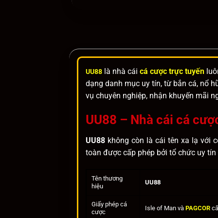
là nhà cái
cá cược trực tuyến
luô
UU88
dạng danh mục uy tín, từ bắn cá, nổ hũ
vụ chuyên nghiệp, nhận khuyến mãi ng
UU88 – Nhà cái cá cược
UU88
không còn là cái tên xa lạ với 
toàn được cấp phép bởi tổ chức uy tín
Tên thương
UU88
hiệu
Giấy phép cá
Isle of Man và
PAGCOR
cấ
cược